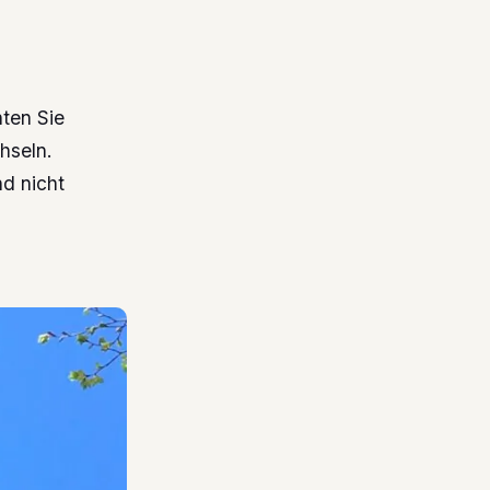
hten Sie
hseln.
nd nicht