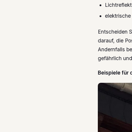
Lichtreflek
elektrisch
Entscheiden Si
darauf, die P
Andernfalls be
gefährlich un
Beispiele für