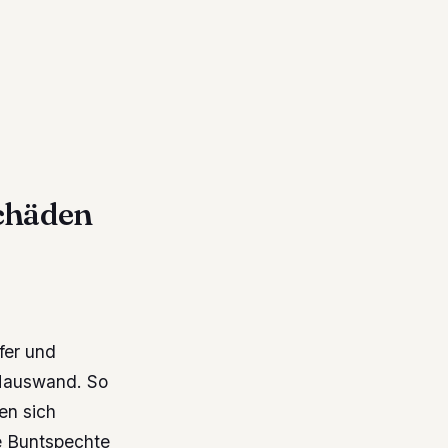
chäden
fer und
 Hauswand. So
en sich
e Buntspechte