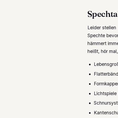
Spechtab
Leider stellen
Spechte bevor
hämmert immer
heißt, hör ma
Lebensgroß
Flatterbän
Formkappe
Lichtspiele
Schnursys
Kantenschu