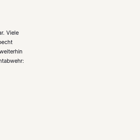
r. Viele
pecht
weiterhin
chtabwehr: