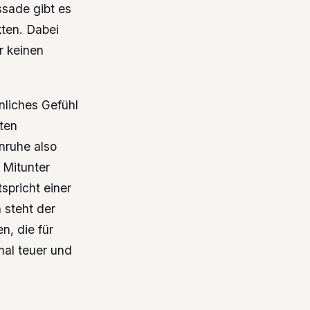
sade gibt es
ten. Dabei
r keinen
nliches Gefühl
kten
nruhe also
 Mitunter
spricht einer
steht der
, die für
mal teuer und