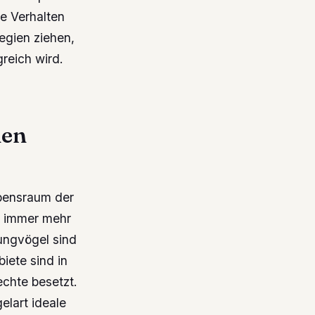
he Verhalten
egien ziehen,
reich wird.
uen
ebensraum der
n immer mehr
ungvögel sind
iete sind in
chte besetzt.
lart ideale