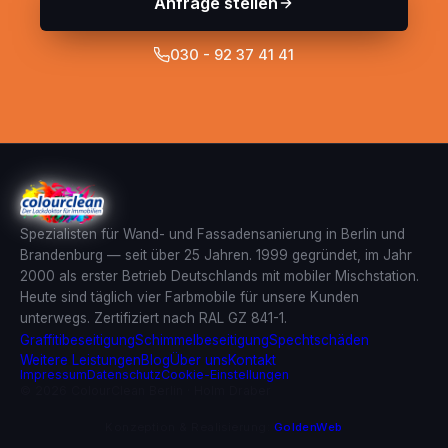
Anfrage stellen
030 - 92 37 41 41
Spezialisten für Wand- und Fassadensanierung in Berlin und
Brandenburg — seit über 25 Jahren. 1999 gegründet, im Jahr
2000 als erster Betrieb Deutschlands mit mobiler Mischstation.
Heute sind täglich vier Farbmobile für unsere Kunden
unterwegs. Zertifiziert nach RAL GZ 841-1.
Graffitibeseitigung
Schimmelbeseitigung
Spechtschäden
Weitere Leistungen
Blog
Über uns
Kontakt
Impressum
Datenschutz
Cookie-Einstellungen
© 2026 ColourClean Berlin · Holm Draber
Konzeption & Realisierung:
GoldenWeb